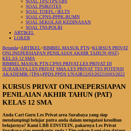
SOAL TPA/TPS/TBS
SOAL PSIKOTES
SOAL TOEFL / IELTS
SOAL CPNS-PPPK-BUMN
SOAL SEKOLAH KEDINASAN
SOAL TNI-POLRI
ARTIKEL
LOKER
Beranda
>
ARTIKEL
>
BIMBEL MASUK PTN
>
KURSUS PRIVAT
ONLINEPERSIAPAN PENILAIAN AKHIR TAHUN (PAT)
KELAS 12 SMA
BIMBEL MASUK PTN
,
CPNS PRIVAT
,
LES PRIVAT DI
SURABAYA
,
LES PRIVAT SMA
,
LES PRIVAT TES POTENSI
AKADEMIK (TPA)
,
PPDS
,
PPDS UNAIR
12/03/2022
10/03/2022
KURSUS PRIVAT ONLINEPERSIAPAN
PENILAIAN AKHIR TAHUN (PAT)
KELAS 12 SMA
Anda Cari Guru Les Privat area Surabaya yang siap
mendampingi belajar putra anda dalam mengatasi kesulitan
belajarnya? Kami LBB EINSTEIN, pakarnya Les Privat
Surabaya siap membantu anda ! Tim sukses kami siap datang