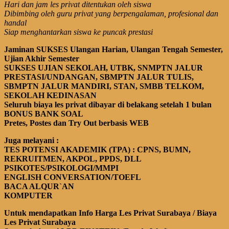
Hari dan jam les privat ditentukan oleh siswa
Dibimbing oleh guru privat yang berpengalaman, profesional dan
handal
Siap menghantarkan siswa ke puncak prestasi
Jaminan SUKSES Ulangan Harian, Ulangan Tengah Semester,
Ujian Akhir Semester
SUKSES UJIAN
SEKOLAH
, UTBK, SNMPTN JALUR
PRESTASI/UNDANGAN, SBMPTN JALUR TULIS,
SBMPTN JALUR MANDIRI, STAN, SMBB TELKOM,
S
EK
OLAH KEDINASAN
Seluruh biaya les privat dibayar di belakang setelah 1 bulan
BONUS BANK SOAL
Pretes, Postes dan Try Out berbasis WEB
Juga melayani :
TES POTENSI AKADEMIK (TPA)
: CPNS, BUMN,
REKRUITMEN, AKPOL, PPDS, DLL
PSIKOTES/PSIKOLOGI/MMPI
ENGLISH CONVERSATION
/TOEFL
BACA ALQUR`AN
KOMPUTER
Untuk mendapatkan Info Harga Les Privat Surabaya / Biaya
Les Privat Surabaya