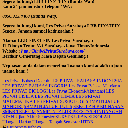
Segera hubungi LBB EINSTEIN (Bunda Wati)
kami 24 jam nonstop Telepon
/ WA
:
0856.313.4400 (Bunda Wati),
Segera
hubungi kami, Les Privat Surabaya
LBB EINSTEIN
Segera, Jangan sampai ketinggalan !
Alamat LBB EINSTEIN Les Privat Surabaya:
Jl. Dinoyo Tenun V-1 Surabaya-Jawa Timur-Indonesia
Website :
http://BimbelPrivatSurabaya.com/
Berfikir Cemerlang Masa Depan Gemilang !
Kepuasan anda dalam menerima layanan kami adalah tujuan
utama kami !
Les Privat Bahasa Daerah
LES PRIVAT BAHASA INDONESIA
LES PRIVAT BAHASA INGGRIS
Les Privat Bahasa Mandarin
LES PRIVAT BIOLOGI
Les Privat Ekonomi-Akuntansi
LES
PRIVAT FISIKA
LES PRIVAT KIMIA
LES PRIVAT
MATEMATIKA
LES PRIVAT SOSIOLOGI
SBMPTN JALUR
MANDIRI
SBMPTN JALUR TULIS
SEKOLAH KEDINASAN
SMBB TELKOM
SNMPTN JALUR PRESTASI/UNDANGAN
STAN
Ujian Akhir Semester SUKSES UJIAN SEKOLAH
Ulangan Harian
Ulangan Tengah Semester
UTBK
guruprivatsurabaya