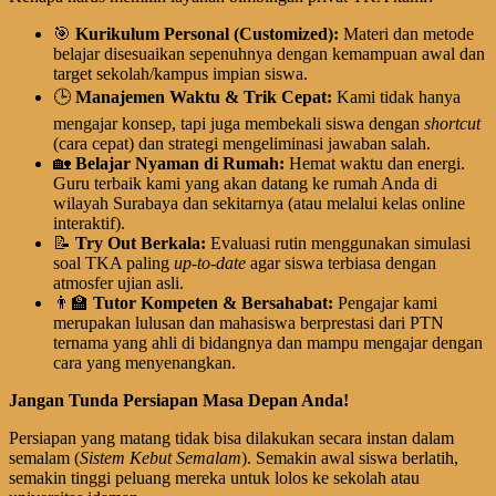
🎯
Kurikulum Personal (Customized):
Materi dan metode
belajar disesuaikan sepenuhnya dengan kemampuan awal dan
target sekolah/kampus impian siswa.
🕒
Manajemen Waktu & Trik Cepat:
Kami tidak hanya
mengajar konsep, tapi juga membekali siswa dengan
shortcut
(cara cepat) dan strategi mengeliminasi jawaban salah.
🏡
Belajar Nyaman di Rumah:
Hemat waktu dan energi.
Guru terbaik kami yang akan datang ke rumah Anda di
wilayah Surabaya dan sekitarnya (atau melalui kelas online
interaktif).
📝
Try Out Berkala:
Evaluasi rutin menggunakan simulasi
soal TKA paling
up-to-date
agar siswa terbiasa dengan
atmosfer ujian asli.
👨‍🏫
Tutor Kompeten & Bersahabat:
Pengajar kami
merupakan lulusan dan mahasiswa berprestasi dari PTN
ternama yang ahli di bidangnya dan mampu mengajar dengan
cara yang menyenangkan.
Jangan Tunda Persiapan Masa Depan Anda!
Persiapan yang matang tidak bisa dilakukan secara instan dalam
semalam (
Sistem Kebut Semalam
). Semakin awal siswa berlatih,
semakin tinggi peluang mereka untuk lolos ke sekolah atau