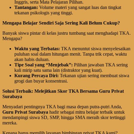
Inggris, serta Mata Pelajaran Pilihan.
Tantangan:
Volume materi yang sangat luas dan tingkat
tekanan psikologis yang tinggi.
Mengapa Belajar Sendiri Saja Sering Kali Belum Cukup?
Banyak siswa pintar di kelas justru tumbang saat menghadapi TKA.
Mengapa?
Waktu yang Terbatas:
TKA menuntut siswa menyelesaikan
puluhan soal dalam hitungan menit. Tanpa trik cepat, waktu
akan habis duluan.
Tipe Soal yang “Menjebak”:
Pilihan jawaban TKA sering
kali mirip satu sama lain (distraktor yang kuat).
Kurang Percaya Diri:
Tekanan ujian sering membuat siswa
grogi dan buyar konsentrasi.
Solusi Terbaik: Melejitkan Skor TKA Bersama Guru Privat
Surabaya
Menyadari pentingnya TKA bagi masa depan putra-putri Anda,
Guru Privat Surabaya
hadir sebagai mitra belajar terbaik untuk
mendampingi siswa SD, SMP, hingga SMA meraih skor tertinggi
mereka.
Kenapa harus memilih layanan bimbingan privat TKA kami?