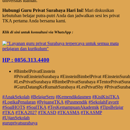
universitas idaman.
Hubungi Guru Privat Surabaya Hari Ini!
Mari diskusikan
kebutuhan belajar putra-putri Anda dan jadwalkan sesi les privat
TKA pertama Anda bersama kami.
Klik di sini untuk konsultasi via WhatsApp :
HP : 0856.313.4400
#BimbelPrivatEinstein
#PrivatEinsteinSurabaya
#EinsteinBimbelPrivat
#EinsteinSura
#LesPrivatSurabaya
#BimbelPrivatSurabaya
#TentorPrivatSur
#GuruDatangKeRumahSurabaya
#LesPrivatSby
#PrivatSurab
#AnakSekolah
#BelajarSeru
#Kemendikdasmen
#KisiKisiTKA
#LogikaPenalaran
#PejuangTKA
#Pusmendik
#SekolahFavorit
#SoalHOTS
#SoalTKA
#TesKemampuanAkademik
#TipsBelajar
#TKA
#TKA2027
#TKASD
#TKASMA
#TKASMP
#UjianSekolah
guruprivatsurabaya