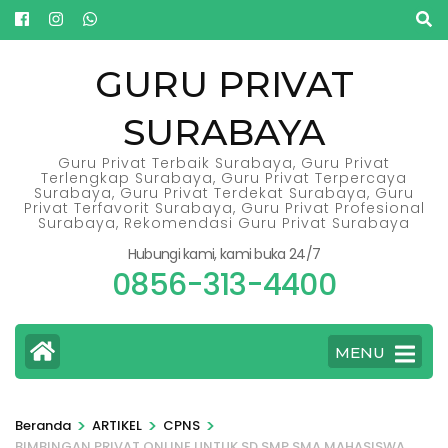
Lompat
ke
konten
GURU PRIVAT
(Tekan
SURABAYA
Enter)
Guru Privat Terbaik Surabaya, Guru Privat
Terlengkap Surabaya, Guru Privat Terpercaya
Surabaya, Guru Privat Terdekat Surabaya, Guru
Privat Terfavorit Surabaya, Guru Privat Profesional
Surabaya, Rekomendasi Guru Privat Surabaya
Hubungi kami, kami buka 24/7
0856-313-4400
MENU
>
>
>
Beranda
ARTIKEL
CPNS
BIMBINGAN PRIVAT ONLINE UNTUK SD SMP SMA MAHASISWA