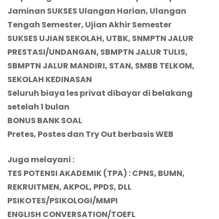
Jaminan SUKSES Ulangan Harian, Ulangan
Tengah Semester, Ujian Akhir Semester
SUKSES UJIAN
SEKOLAH
, UTBK, SNMPTN JALUR
PRESTASI/UNDANGAN, SBMPTN JALUR TULIS,
SBMPTN JALUR MANDIRI, STAN, SMBB TELKOM,
S
EK
OLAH KEDINASAN
Seluruh biaya les privat dibayar di belakang
setelah 1 bulan
BONUS BANK SOAL
Pretes, Postes dan Try Out berbasis WEB
Juga melayani :
TES POTENSI AKADEMIK (TPA)
: CPNS, BUMN,
REKRUITMEN, AKPOL, PPDS, DLL
PSIKOTES/PSIKOLOGI/MMPI
ENGLISH CONVERSATION
/TOEFL