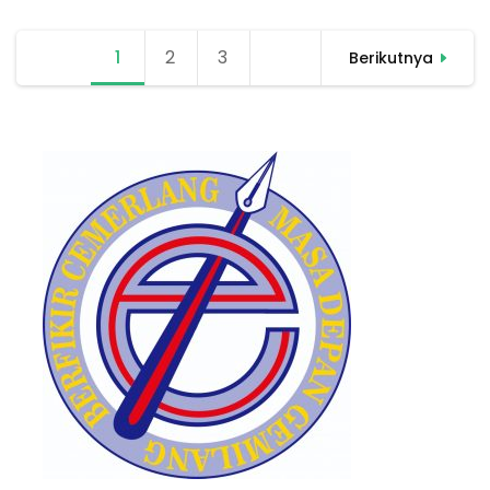
Navigasi
1
Halaman
2
Halaman
3
Halaman
Berikutnya
pos