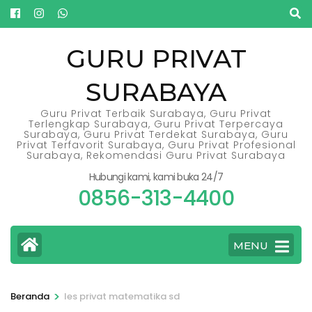
Lompat
ke
konten
GURU PRIVAT
(Tekan
SURABAYA
Enter)
Guru Privat Terbaik Surabaya, Guru Privat
Terlengkap Surabaya, Guru Privat Terpercaya
Surabaya, Guru Privat Terdekat Surabaya, Guru
Privat Terfavorit Surabaya, Guru Privat Profesional
Surabaya, Rekomendasi Guru Privat Surabaya
Hubungi kami, kami buka 24/7
0856-313-4400
MENU
>
Beranda
les privat matematika sd