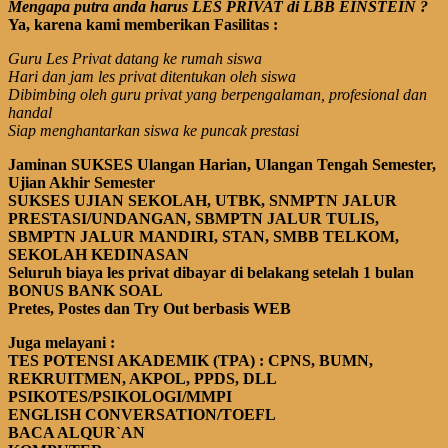
Mengapa putra anda harus LES PRIVAT di LBB EINSTEIN ?
Ya, karena kami memberikan Fasilitas :
Guru Les Privat datang ke rumah siswa
Hari dan jam les privat ditentukan oleh siswa
Dibimbing oleh guru privat yang berpengalaman, profesional dan
handal
Siap menghantarkan siswa ke puncak prestasi
Jaminan SUKSES Ulangan Harian, Ulangan Tengah Semester,
Ujian Akhir Semester
SUKSES UJIAN
SEKOLAH
, UTBK, SNMPTN JALUR
PRESTASI/UNDANGAN, SBMPTN JALUR TULIS,
SBMPTN JALUR MANDIRI, STAN, SMBB TELKOM,
S
EK
OLAH KEDINASAN
Seluruh biaya les privat dibayar di belakang setelah 1 bulan
BONUS BANK SOAL
Pretes, Postes dan Try Out berbasis WEB
Juga melayani :
TES POTENSI AKADEMIK (TPA)
: CPNS, BUMN,
REKRUITMEN, AKPOL, PPDS, DLL
PSIKOTES/PSIKOLOGI/MMPI
ENGLISH CONVERSATION
/TOEFL
BACA ALQUR`AN