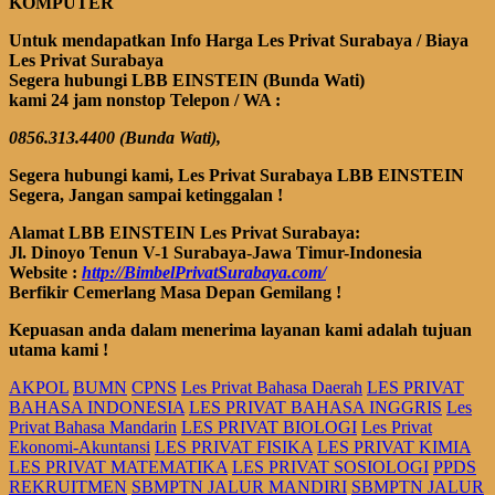
KOMPUTER
Untuk mendapatkan Info Harga Les Privat Surabaya / Biaya
Les Privat Surabaya
Segera hubungi LBB EINSTEIN (Bunda Wati)
kami 24 jam nonstop Telepon
/ WA
:
0856.313.4400 (Bunda Wati),
Segera
hubungi kami, Les Privat Surabaya
LBB EINSTEIN
Segera, Jangan sampai ketinggalan !
Alamat LBB EINSTEIN Les Privat Surabaya:
Jl. Dinoyo Tenun V-1 Surabaya-Jawa Timur-Indonesia
Website :
http://BimbelPrivatSurabaya.com/
Berfikir Cemerlang Masa Depan Gemilang !
Kepuasan anda dalam menerima layanan kami adalah tujuan
utama kami !
AKPOL
BUMN
CPNS
Les Privat Bahasa Daerah
LES PRIVAT
BAHASA INDONESIA
LES PRIVAT BAHASA INGGRIS
Les
Privat Bahasa Mandarin
LES PRIVAT BIOLOGI
Les Privat
Ekonomi-Akuntansi
LES PRIVAT FISIKA
LES PRIVAT KIMIA
LES PRIVAT MATEMATIKA
LES PRIVAT SOSIOLOGI
PPDS
REKRUITMEN
SBMPTN JALUR MANDIRI
SBMPTN JALUR