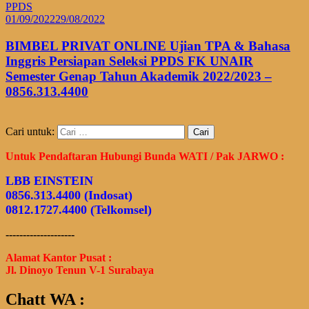
PPDS
01/09/2022
29/08/2022
BIMBEL PRIVAT ONLINE Ujian TPA & Bahasa
Inggris Persiapan Seleksi PPDS FK UNAIR
Semester Genap Tahun Akademik 2022/2023 –
0856.313.4400
Cari untuk:
Untuk Pendaftaran Hubungi Bunda WATI / Pak JARWO :
LBB EINSTEIN
0856.313.4400 (Indosat)
0812.1727.4400 (Telkomsel)
--------------------
Alamat Kantor Pusat :
Jl. Dinoyo Tenun V-1 Surabaya
Chatt WA :