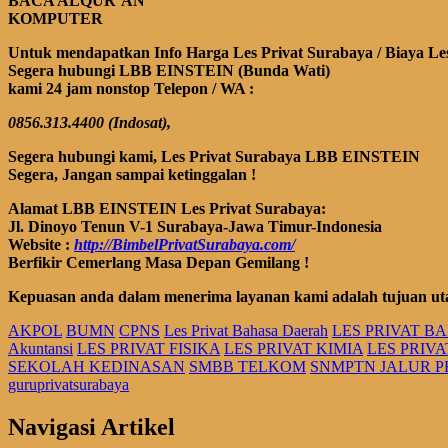
BACA ALQUR`AN
KOMPUTER
Untuk mendapatkan Info Harga Les Privat Surabaya / Biaya Le
Segera hubungi LBB EINSTEIN (Bunda Wati)
kami 24 jam nonstop Telepon
/ WA
:
0856.313.4400 (Indosat),
Segera
hubungi kami, Les Privat Surabaya
LBB EINSTEIN
Segera, Jangan sampai ketinggalan !
Alamat LBB EINSTEIN Les Privat Surabaya:
Jl. Dinoyo Tenun V-1 Surabaya-Jawa Timur-Indonesia
Website :
http://BimbelPrivatSurabaya.com/
Berfikir Cemerlang Masa Depan Gemilang !
Kepuasan anda dalam menerima layanan kami adalah tujuan ut
AKPOL
BUMN
CPNS
Les Privat Bahasa Daerah
LES PRIVAT B
Akuntansi
LES PRIVAT FISIKA
LES PRIVAT KIMIA
LES PRIV
SEKOLAH KEDINASAN
SMBB TELKOM
SNMPTN JALUR 
guruprivatsurabaya
Navigasi Artikel