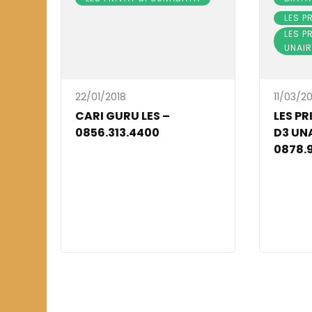
LES P
LES P
UNAIR
22/01/2018
11/03/20
CARI GURU LES –
LES P
0856.313.4400
D3 UNA
0878.