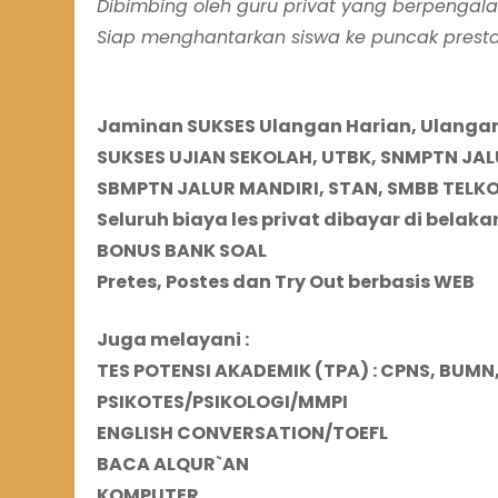
Dibimbing oleh guru privat yang berpengal
Siap menghantarkan siswa ke puncak presta
Jaminan SUKSES Ulangan Harian, Ulangan
SUKSES UJIAN
SEKOLAH
, UTBK, SNMPTN JA
SBMPTN JALUR MANDIRI, STAN, SMBB TELKO
Seluruh biaya les privat dibayar di belaka
BONUS BANK SOAL
Pretes, Postes dan Try Out berbasis WEB
Juga melayani :
TES POTENSI AKADEMIK (TPA)
: CPNS, BUMN
PSIKOTES/PSIKOLOGI/MMPI
ENGLISH CONVERSATION
/TOEFL
BACA ALQUR`AN
KOMPUTER