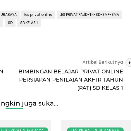
 SURABAYA
les privat online
LES PRIVAT PAUD-TK-SD-SMP-SMA
A
SD
SD KELAS 1
Artikel Berikutnya
AN
BIMBINGAN BELAJAR PRIVAT ONLINE
PERSIAPAN PENILAIAN AKHIR TAHUN
(PAT) SD KELAS 1
gkin juga suka...
,
 LES PRIVAT SURABAYA
LES PRIVAT DI SURABAYA