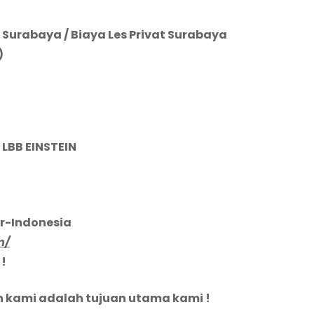
Surabaya / Biaya Les Privat Surabaya
)
LBB EINSTEIN
ur-Indonesia
m/
!
kami adalah tujuan utama kami !