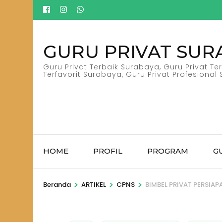
Lompat
ke
konten
GURU PRIVAT SUR
(Tekan
Enter)
Guru Privat Terbaik Surabaya, Guru Privat T
Terfavorit Surabaya, Guru Privat Profesiona
HOME
PROFIL
PROGRAM
G
>
>
>
Beranda
ARTIKEL
CPNS
BIMBEL PRIVAT PERSIAP