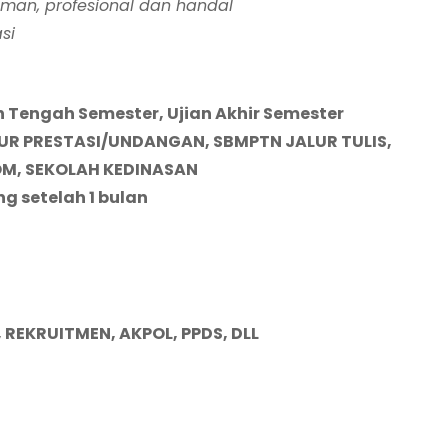
aman, profesional dan handal
si
 Tengah Semester, Ujian Akhir Semester
LUR PRESTASI/UNDANGAN, SBMPTN JALUR TULIS,
M, S
EK
OLAH KEDINASAN
ng setelah 1 bulan
, REKRUITMEN, AKPOL, PPDS, DLL