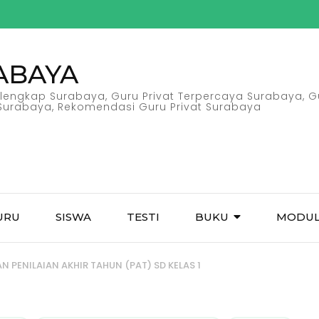
ABAYA
erlengkap Surabaya, Guru Privat Terpercaya Surabaya, Gu
l Surabaya, Rekomendasi Guru Privat Surabaya
URU
SISWA
TESTI
BUKU
MODU
AN PENILAIAN AKHIR TAHUN (PAT) SD KELAS 1