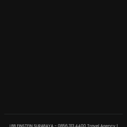
LBB EINSTEIN SURABAYA - 0856.313.4400
Travel Agency |