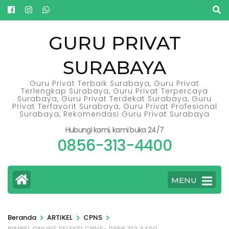
Lompat
ke
konten
GURU PRIVAT
(Tekan
SURABAYA
Enter)
Guru Privat Terbaik Surabaya, Guru Privat
Terlengkap Surabaya, Guru Privat Terpercaya
Surabaya, Guru Privat Terdekat Surabaya, Guru
Privat Terfavorit Surabaya, Guru Privat Profesional
Surabaya, Rekomendasi Guru Privat Surabaya
Hubungi kami, kami buka 24/7
0856-313-4400
MENU
>
>
>
Beranda
ARTIKEL
CPNS
BIMBEL ONLINE SELEKSI CPNS- 0856.313.4400