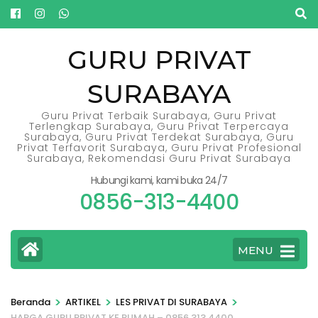
Lompat
ke
konten
GURU PRIVAT
(Tekan
SURABAYA
Enter)
Guru Privat Terbaik Surabaya, Guru Privat
Terlengkap Surabaya, Guru Privat Terpercaya
Surabaya, Guru Privat Terdekat Surabaya, Guru
Privat Terfavorit Surabaya, Guru Privat Profesional
Surabaya, Rekomendasi Guru Privat Surabaya
Hubungi kami, kami buka 24/7
0856-313-4400
MENU
>
>
>
Beranda
ARTIKEL
LES PRIVAT DI SURABAYA
HARGA GURU PRIVAT KE RUMAH – 0856.313.4400