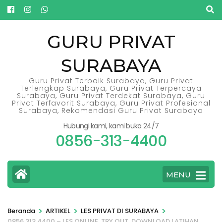
Lompat
ke
konten
GURU PRIVAT
(Tekan
SURABAYA
Enter)
Guru Privat Terbaik Surabaya, Guru Privat
Terlengkap Surabaya, Guru Privat Terpercaya
Surabaya, Guru Privat Terdekat Surabaya, Guru
Privat Terfavorit Surabaya, Guru Privat Profesional
Surabaya, Rekomendasi Guru Privat Surabaya
Hubungi kami, kami buka 24/7
0856-313-4400
MENU
>
>
>
Beranda
ARTIKEL
LES PRIVAT DI SURABAYA
0856.313.4400 – LES ONLINE, TRY OUT, DOWNLOAD LATIHAN