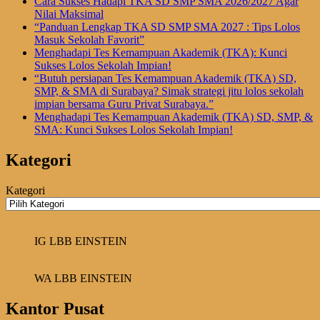
Cara Sukses Hadapi TKA SD SMP SMA 2026/2027 Agar
Nilai Maksimal
“Panduan Lengkap TKA SD SMP SMA 2027 : Tips Lolos
Masuk Sekolah Favorit”
Menghadapi Tes Kemampuan Akademik (TKA): Kunci
Sukses Lolos Sekolah Impian!
“Butuh persiapan Tes Kemampuan Akademik (TKA) SD,
SMP, & SMA di Surabaya? Simak strategi jitu lolos sekolah
impian bersama Guru Privat Surabaya.”
Menghadapi Tes Kemampuan Akademik (TKA) SD, SMP, &
SMA: Kunci Sukses Lolos Sekolah Impian!
Kategori
Kategori
IG LBB EINSTEIN
WA LBB EINSTEIN
Kantor Pusat