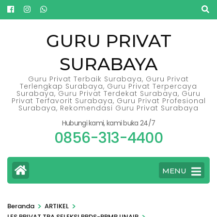
Lompat
ke
konten
GURU PRIVAT
(Tekan
SURABAYA
Enter)
Guru Privat Terbaik Surabaya, Guru Privat
Terlengkap Surabaya, Guru Privat Terpercaya
Surabaya, Guru Privat Terdekat Surabaya, Guru
Privat Terfavorit Surabaya, Guru Privat Profesional
Surabaya, Rekomendasi Guru Privat Surabaya
Hubungi kami, kami buka 24/7
0856-313-4400
MENU
>
>
Beranda
ARTIKEL
>
LES PRIVAT TPA SELEKSI PPDS-PPMB UNAIR