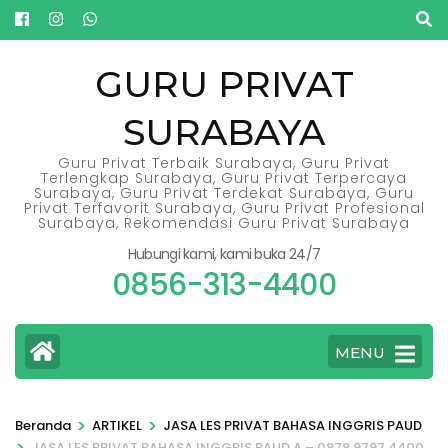
Lompat
ke
konten
GURU PRIVAT
(Tekan
SURABAYA
Enter)
Guru Privat Terbaik Surabaya, Guru Privat
Terlengkap Surabaya, Guru Privat Terpercaya
Surabaya, Guru Privat Terdekat Surabaya, Guru
Privat Terfavorit Surabaya, Guru Privat Profesional
Surabaya, Rekomendasi Guru Privat Surabaya
Hubungi kami, kami buka 24/7
0856-313-4400
MENU
>
>
Beranda
ARTIKEL
JASA LES PRIVAT BAHASA INGGRIS PAUD
>
JASA LES PRIVAT BAHASA INGGRIS PAUD A – 0878.9797.4400