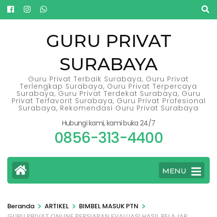
Lompat
ke
konten
GURU PRIVAT
(Tekan
SURABAYA
Enter)
Guru Privat Terbaik Surabaya, Guru Privat
Terlengkap Surabaya, Guru Privat Terpercaya
Surabaya, Guru Privat Terdekat Surabaya, Guru
Privat Terfavorit Surabaya, Guru Privat Profesional
Surabaya, Rekomendasi Guru Privat Surabaya
Hubungi kami, kami buka 24/7
0856-313-4400
MENU
>
>
>
Beranda
ARTIKEL
BIMBEL MASUK PTN
GURU PRIVAT ONLINE PERSIAPAN EVALUASI HASIL BELAJAR