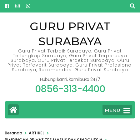
Lompat
ke
konten
GURU PRIVAT
(Tekan
SURABAYA
Enter)
Guru Privat Terbaik Surabaya, Guru Privat
Terlengkap Surabaya, Guru Privat Terpercaya
Surabaya, Guru Privat Terdekat Surabaya, Guru
Privat Terfavorit Surabaya, Guru Privat Profesional
Surabaya, Rekomendasi Guru Privat Surabaya
Hubungi kami, kami buka 24/7
0856-313-4400
MENU
>
>
Beranda
ARTIKEL
>
BIMBINGAN PRIVAT TES MASUK BANK INDONESIA