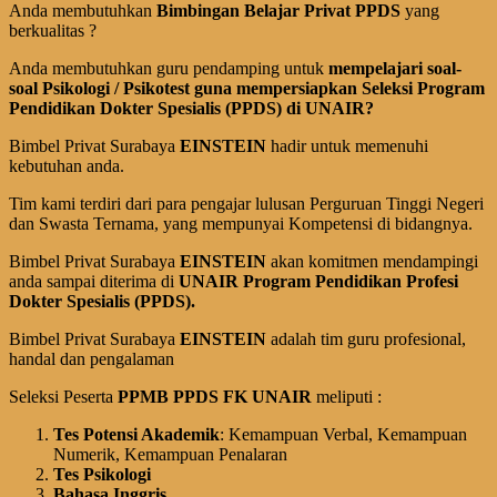
Anda membutuhkan
Bimbingan Belajar Privat PPDS
yang
berkualitas ?
Anda membutuhkan guru pendamping untuk
mempelajari soal-
soal Psikologi / Psikotest guna mempersiapkan Seleksi Program
Pendidikan Dokter Spesialis (P­­PDS) di UN
AIR?
Bimbel Privat Surabaya
EINSTEIN
hadir untuk memenuhi
kebutuhan anda.
Tim kami terdiri dari para pengajar lulusan Perguruan Tinggi Negeri
dan Swasta Ternama, yang mempunyai Kompetensi di bidangnya.
Bimbel Privat Surabaya
EINSTEIN
akan komitmen mendampingi
anda sampai diterima di
UNAIR Program Pendidikan Profesi
Dokter Spesialis (PPDS).
Bimbel Privat Surabaya
EINSTEIN
adalah tim guru profesional,
handal dan pengalaman
Seleksi Peserta
PPMB PPDS FK
UN
AIR
meliputi :
Tes Potensi Akademik
: Kemampuan Verbal, Kemampuan
Numerik, Kemampuan Penalaran
Tes Psikologi
Bahasa Inggris