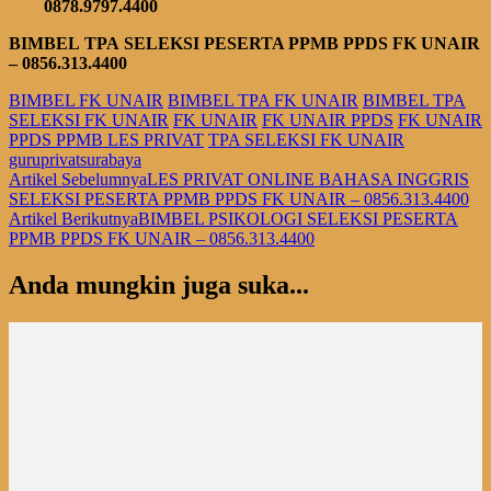
0878.9797.4400
BIMBEL
TPA
SELEKSI PESERTA PPMB PPDS FK UN
AIR
– 0856.313.4400
BIMBEL FK UNAIR
BIMBEL TPA FK UNAIR
BIMBEL TPA
SELEKSI FK UNAIR
FK UNAIR
FK UNAIR PPDS
FK UNAIR
PPDS PPMB LES PRIVAT
TPA SELEKSI FK UNAIR
guruprivatsurabaya
Navigasi
Artikel Sebelumnya
LES PRIVAT ONLINE BAHASA INGGRIS
SELEKSI PESERTA PPMB PPDS FK UNAIR – 0856.313.4400
Artikel
Artikel Berikutnya
BIMBEL PSIKOLOGI SELEKSI PESERTA
PPMB PPDS FK UNAIR – 0856.313.4400
Anda mungkin juga suka...