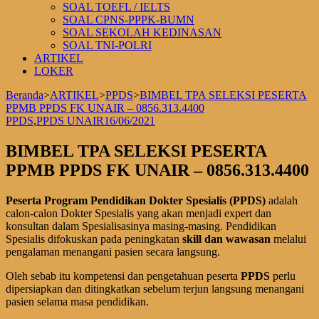
SOAL TOEFL / IELTS
SOAL CPNS-PPPK-BUMN
SOAL SEKOLAH KEDINASAN
SOAL TNI-POLRI
ARTIKEL
LOKER
Beranda
>
ARTIKEL
>
PPDS
>
BIMBEL TPA SELEKSI PESERTA
PPMB PPDS FK UNAIR – 0856.313.4400
PPDS
,
PPDS UNAIR
16/06/2021
BIMBEL TPA SELEKSI PESERTA
PPMB PPDS FK UNAIR – 0856.313.4400
Peserta Program Pendidikan Dokter Spesialis (PPDS)
adalah
calon-calon Dokter Spesialis yang akan menjadi expert dan
konsultan dalam Spesialisasinya masing-masing. Pendidikan
Spesialis difokuskan pada peningkatan
skill dan wawasan
melalui
pengalaman menangani pasien secara langsung.
Oleh sebab itu kompetensi dan pengetahuan peserta
PPDS
perlu
dipersiapkan dan ditingkatkan sebelum terjun langsung menangani
pasien selama masa pendidikan.