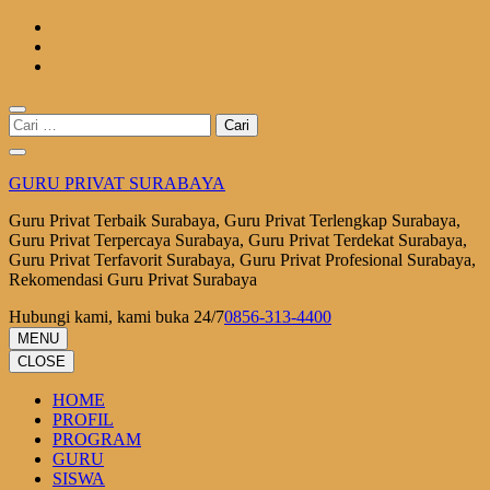
Lompat
ke
konten
(Tekan
Enter)
Cari
untuk:
GURU PRIVAT SURABAYA
Guru Privat Terbaik Surabaya, Guru Privat Terlengkap Surabaya,
Guru Privat Terpercaya Surabaya, Guru Privat Terdekat Surabaya,
Guru Privat Terfavorit Surabaya, Guru Privat Profesional Surabaya,
Rekomendasi Guru Privat Surabaya
Hubungi kami, kami buka 24/7
0856-313-4400
MENU
CLOSE
HOME
PROFIL
PROGRAM
GURU
SISWA