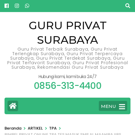
Lompat
ke
konten
GURU PRIVAT
(Tekan
SURABAYA
Enter)
Guru Privat Terbaik Surabaya, Guru Privat
Terlengkap Surabaya, Guru Privat Terpercaya
Surabaya, Guru Privat Terdekat Surabaya, Guru
Privat Terfavorit Surabaya, Guru Privat Profesional
Surabaya, Rekomendasi Guru Privat Surabaya
Hubungi kami, kami buka 24/7
0856-313-4400
MENU
>
>
>
Beranda
ARTIKEL
TPA
BIMBEL PRIVAT ONLINE TPA TES MASUK SMP AL MAAHIRA IIBS