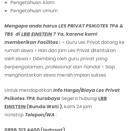
Pengetahuan Alam
Pengetahuan Umum
Mengapa anda harus LES PRIVAT
PSIKOTES TPA &
TBS
di
LBB EINSTEIN
? Ya, karena kami
memberikan Fasilitas :
> Guru Les Privat datang ke
rumah siswa > Hari dan jam Les Privat ditentukan
oleh siswa > Dibimbing oleh
guru
privat
yang
berpengalaman, profesional dan handal
> Siap
menghantarkan siswa meraih impian sukses
Untuk mendapatkan
Info Harga/Biaya Les Privat
Psikotes TPA Surabaya
Segera hubungi
LBB
EINSTEIN
(Bunda Wati )
, kami 24 jam
nonstop
Telepon
/WA
:
0856.313.4400 (Indosat)