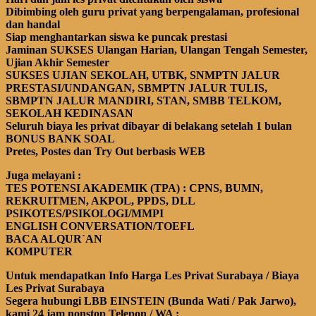
Dibimbing oleh guru privat yang berpengalaman, profesional
dan handal
Siap menghantarkan siswa ke puncak prestasi
Jaminan SUKSES Ulangan Harian, Ulangan Tengah Semester,
Ujian Akhir Semester
SUKSES UJIAN
SEKOLAH
, UTBK, SNMPTN JALUR
PRESTASI/UNDANGAN, SBMPTN JALUR TULIS,
SBMPTN JALUR MANDIRI, STAN, SMBB TELKOM,
S
EK
OLAH KEDINASAN
Seluruh biaya les privat dibayar di belakang setelah 1 bulan
BONUS BANK SOAL
Pretes, Postes dan Try Out berbasis WEB
Juga melayani :
TES POTENSI AKADEMIK (TPA)
: CPNS, BUMN,
REKRUITMEN, AKPOL, PPDS, DLL
PSIKOTES/PSIKOLOGI/MMPI
ENGLISH CONVERSATION
/TOEFL
BACA ALQUR`AN
KOMPUTER
Untuk mendapatkan Info Harga Les Privat Surabaya / Biaya
Les Privat Surabaya
Segera hubungi LBB EINSTEIN (Bunda Wati / Pak Jarwo),
kami 24 jam nonstop Telepon
/ WA
: