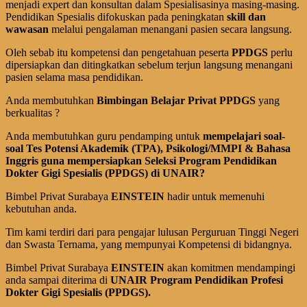
menjadi expert dan konsultan dalam Spesialisasinya masing-masing.
Pendidikan Spesialis difokuskan pada peningkatan
skill dan
wawasan
melalui pengalaman menangani pasien secara langsung.
Oleh sebab itu kompetensi dan pengetahuan peserta
PPD
G
S
perlu
dipersiapkan dan ditingkatkan sebelum terjun langsung menangani
pasien selama masa pendidikan.
Anda membutuhkan
Bimbingan Belajar Privat PPD
G
S
yang
berkualitas ?
Anda membutuhkan guru pendamping untuk
mempelajari soal-
soal Tes Potensi Akademik (TPA)
, Psikologi/MMPI & Bahasa
Inggris
guna mempersiapkan Seleksi Program Pendidikan
Dokter
Gigi
Spesialis (P­­PD
G
S) di UN
AIR?
Bimbel Privat Surabaya
EINSTEIN
hadir untuk memenuhi
kebutuhan anda.
Tim kami terdiri dari para pengajar lulusan Perguruan Tinggi Negeri
dan Swasta Ternama, yang mempunyai Kompetensi di bidangnya.
Bimbel Privat Surabaya
EINSTEIN
akan komitmen mendampingi
anda sampai diterima di
UNAIR Program Pendidikan Profesi
Dokter
Gigi
Spesialis (PPD
G
S).