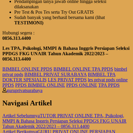
Pendampingan tanya jawab online hingga seleksi
dilaksanakan
Pre Test & Pos Tes serta Try Out GRATIS
Sudah banyak yang berhasil bersama kami (lihat
TESTIMONI)
Hubungi segera :
0856.313.4400
L
es TPA, Psikologi, MMPI & Bahasa Inggris Persiapan Seleksi
PPD
G
S FK
G
UN
AIR Tahun Akademik 2022/2023 –
0856.313.4400
BIMBEL ONLINE PPDS
BIMBEL ONLINE TPA PPDS
bimbel
privat ppds
BIMBEL PRIVAT SURABAYA
BIMBEL TPA
DOKTER SPESIALIS
LES PRIVAT PPDS
les privat ppds online
PPDS
PPDS BIMBEL ONLINE
PPDS ONLINE
TPA PPDS
guruprivatsurabaya
Navigasi Artikel
Artikel Sebelumnya
TUTOR PRIVAT ONLINE TPA, Psikologi,
MMPI & Bahasa Inggris Persiapan Seleksi PPDGS FKG UNAIR
Tahun Akademik 2022/2023 – 0856.313.4400
Artikel Berikutnya
GURU PRIVAT ONLINE PERSIAPAN