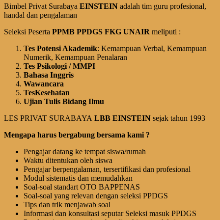
Bimbel Privat Surabaya
EINSTEIN
adalah tim guru profesional,
handal dan pengalaman
Seleksi Peserta
PPMB PPDGS FKG
UN
AIR
meliputi :
Tes Potensi Akademik
: Kemampuan Verbal, Kemampuan
Numerik, Kemampuan Penalaran
Tes Psikologi / MMPI
Bahasa Inggris
Wawancara
Tes
Kesehatan
Ujian Tulis Bidang Ilmu
LES PRIVAT SURABAYA
LBB EINSTEIN
sejak tahun 1993
Mengapa harus bergabung bersama kami ?
Pengajar datang ke tempat siswa/rumah
Waktu ditentukan oleh siswa
Pengajar berpengalaman, tersertifikasi dan profesional
Modul sistematis dan memudahkan
Soal-soal standart OTO BAPPENAS
Soal-soal yang relevan dengan seleksi PPDGS
Tips dan trik menjawab soal
Informasi dan konsultasi seputar Seleksi masuk PPDGS