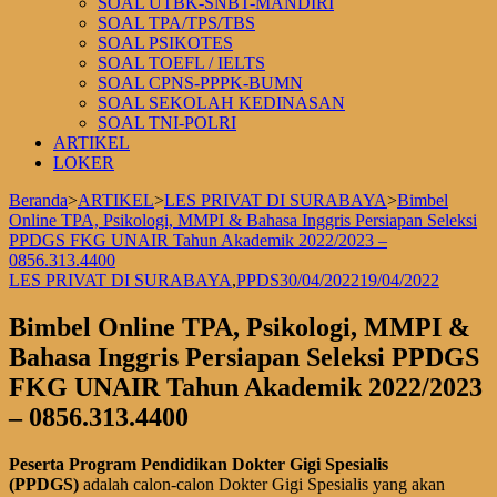
SOAL UTBK-SNBT-MANDIRI
SOAL TPA/TPS/TBS
SOAL PSIKOTES
SOAL TOEFL / IELTS
SOAL CPNS-PPPK-BUMN
SOAL SEKOLAH KEDINASAN
SOAL TNI-POLRI
ARTIKEL
LOKER
Beranda
>
ARTIKEL
>
LES PRIVAT DI SURABAYA
>
Bimbel
Online TPA, Psikologi, MMPI & Bahasa Inggris Persiapan Seleksi
PPDGS FKG UNAIR Tahun Akademik 2022/2023 –
0856.313.4400
LES PRIVAT DI SURABAYA
,
PPDS
30/04/2022
19/04/2022
Bimbel Online TPA, Psikologi, MMPI &
Bahasa Inggris Persiapan Seleksi PPDGS
FKG UNAIR Tahun Akademik 2022/2023
– 0856.313.4400
Peserta Program Pendidikan Dokter
Gigi
Spesialis
(PPD
G
S)
adalah calon-calon Dokter Gigi Spesialis yang akan