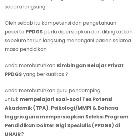
secara langsung.
Oleh sebab itu kompetensi dan pengetahuan
peserta
PPD
G
S
perlu dipersiapkan dan ditingkatkan
sebelum terjun langsung menangani pasien selama
masa pendidikan.
Anda membutuhkan
Bimbingan Belajar Privat
PPD
G
S
yang berkualitas ?
Anda membutuhkan guru pendamping
untuk
mempelajari soal-soal Tes Potensi
Akademik (TPA)
, Psikologi/MMPI & Bahasa
Inggris
guna mempersiapkan Seleksi Program
Pendidikan Dokter
Gigi
Spesialis (P­­PD
G
S) di
UN
AIR?