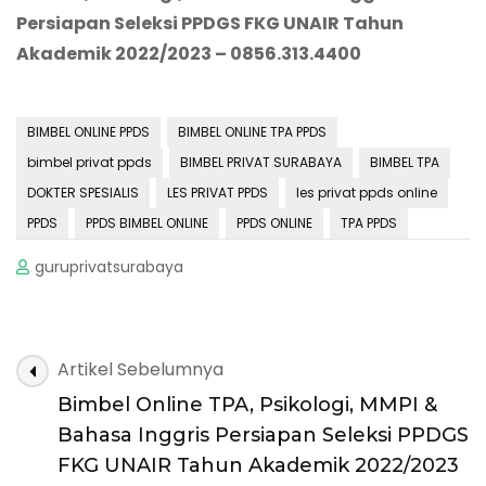
Persiapan Seleksi
PPD
G
S FK
G
UN
AIR Tahun
Akademik 2022/2023 – 0856.313.4400
BIMBEL ONLINE PPDS
BIMBEL ONLINE TPA PPDS
bimbel privat ppds
BIMBEL PRIVAT SURABAYA
BIMBEL TPA
DOKTER SPESIALIS
LES PRIVAT PPDS
les privat ppds online
PPDS
PPDS BIMBEL ONLINE
PPDS ONLINE
TPA PPDS
guruprivatsurabaya
Navigasi
Artikel Sebelumnya
Artikel
Bimbel Online TPA, Psikologi, MMPI &
Bahasa Inggris Persiapan Seleksi PPDGS
FKG UNAIR Tahun Akademik 2022/2023