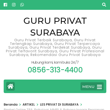
Lompat
ke
konten
GURU PRIVAT
(Tekan
SURABAYA
Enter)
Guru Privat Terbaik Surabaya, Guru Privat
Terlengkap Surabaya, Guru Privat Terpercaya
Surabaya, Guru Privat Terdekat Surabaya, Guru
Privat Terfavorit Surabaya, Guru Privat Profesional
Surabaya, Rekomendasi Guru Privat Surabaya
Hubungi kami, kami buka 24/7
0856-313-4400
MENU
>
>
>
Beranda
ARTIKEL
LES PRIVAT DI SURABAYA
Bimbel Online TPA, Psikologi, MMPI & Bahasa Inggris Persiapan