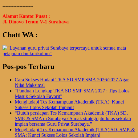
--------------------
Alamat Kantor Pusat :
Jl. Dinoyo Tenun V-1 Surabaya
Chatt WA :
Pos-pos Terbaru
Cara Sukses Hadapi TKA SD SMP SMA 2026/2027 Agar
Nilai Maksimal
“Panduan Lengkap TKA SD SMP SMA 2027 : Tips Lolos
Masuk Sekolah Favorit”
Menghadapi Tes Kemampuan Akademik (TKA): Kunci
Sukses Lolos Sekolah Impian!
“Butuh persiapan Tes Kemampuan Akademik (TKA) SD,
SMP, & SMA di Surabaya? Simak strategi jitu lolos sekolah
impian bersama Guru Privat Surabaya.”
Menghadapi Tes Kemampuan Akademik (TKA) SD, SMP, &
SMA: Kunci Sukses Lolos Sekolah Impian!