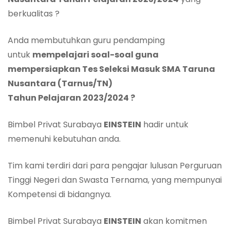
berkualitas ?
Anda membutuhkan guru pendamping
untuk
mempelajari soal-soal
guna
mempersiapkan
Tes Seleksi
Masuk SMA Taruna
Nusantara (Tarnus/TN)
Tah
un
Pelajaran
202
3
/202
4 ?
Bimbel Privat Surabaya
EINSTEIN
hadir untuk
memenuhi kebutuhan anda.
Tim kami terdiri dari para pengajar lulusan Perguruan
Tinggi Negeri dan Swasta Ternama, yang mempunyai
Kompetensi di bidangnya.
Bimbel Privat Surabaya
EINSTEIN
akan komitmen