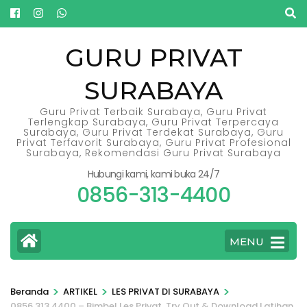
Lompat
ke
konten
GURU PRIVAT
(Tekan
SURABAYA
Enter)
Guru Privat Terbaik Surabaya, Guru Privat
Terlengkap Surabaya, Guru Privat Terpercaya
Surabaya, Guru Privat Terdekat Surabaya, Guru
Privat Terfavorit Surabaya, Guru Privat Profesional
Surabaya, Rekomendasi Guru Privat Surabaya
Hubungi kami, kami buka 24/7
0856-313-4400
MENU
>
>
>
Beranda
ARTIKEL
LES PRIVAT DI SURABAYA
0856.313.4400 – Bimbel Les Privat, Try Out & Download Latihan