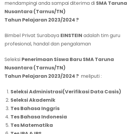
mendampingi anda sampai diterima di
SMA Taruna
Nusantara (Tarnus/TN)
Tah
un
Pelajaran
202
3
/202
4 ?
Bimbel Privat Surabaya
EINSTEIN
adalah tim guru
profesional, handal dan pengalaman
Seleksi
Penerimaan
Siswa
Baru
SMA Taruna
Nusantara (Tarnus/TN)
Tah
un
Pelajaran
202
3
/202
4 ?
meliputi :
Seleksi Administrasi
(Verifikasi Data Casis)
Seleksi Akademik
Tes Bahasa Inggris
Tes Bahasa Indonesia
Tes Matematika
Tes IPA & IPS